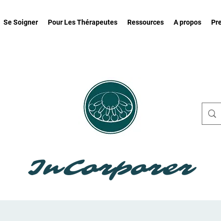
Se Soigner
Pour Les Thérapeutes
Ressources
A propos
Pr
InCorporer