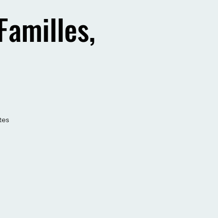
Familles,
tes
.