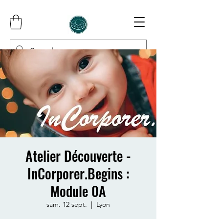
InCorporer
Atelier Découverte -
InCorporer.Begins :
Module 0A
sam. 12 sept.
  |  
Lyon