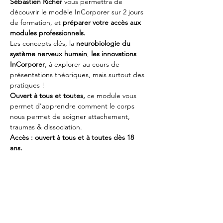
Sébastien Richer
 vous permettra de 
découvrir le modèle InCorporer sur 2 jours 
de formation, et 
préparer votre accès aux 
modules professionnels.
Les concepts clés, la 
neurobiologie du 
système nerveux humain
, 
les innovations 
InCorporer
, à explorer au cours de 
présentations théoriques, mais surtout des 
pratiques !  
Ouvert à tous et toutes,
 ce module vous 
permet d'apprendre comment le corps 
nous permet de soigner attachement, 
traumas & dissociation.
Accès : ouvert à tous et à toutes dès 18 
ans.
Montant : 450€ pour les 13h de Formation
 ; 
A régler après la pré-inscription par 
virement. 
Je M'Inscris Ici