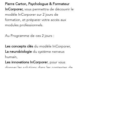
Pierre Carton, Psychologue & Formateur 
InCorporer,
 vous permettra de découvrir le 
modèle InCorporer sur 2 jours de 
formation, et préparer votre accès aux 
modules professionnels.
Au Programme de ces 2 jours : 
Les concepts clés
 du modèle InCorporer, 
La neurobiologie
 du système nerveux 
humain, 
Les innovations InCorporer
, pour vous 
donner les solutions dans les contextes de 
traumas, d'attachement et de dissociation, 
Mais surtout des Pratiques : le concret, 
c'est notre Expertise
 !  
Afficher plus