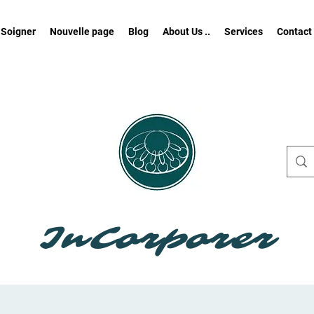
 Soigner
Nouvelle page
Blog
About Us ..
Services
Contact
InCorporer