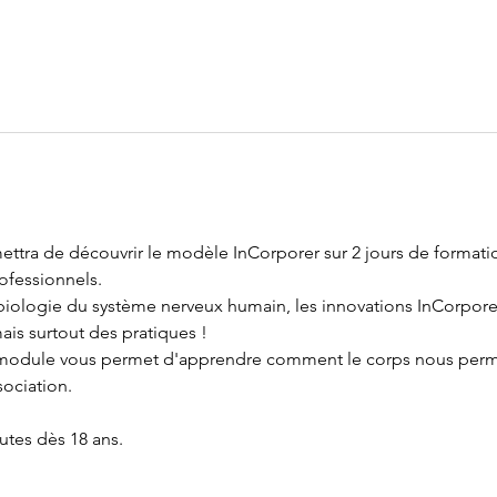
ettra de découvrir le modèle InCorporer sur 2 jours de formatio
ofessionnels.
biologie du système nerveux humain, les innovations InCorporer
is surtout des pratiques !  
e module vous permet d'apprendre comment le corps nous perm
ociation.
utes dès 18 ans. 