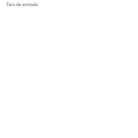
Tipo de entrada
Module0A InCorporer.Begins
Leer más
Precio
450,00 €
+11,25 € de comisión de servicio de
entradas
Compartir este evento