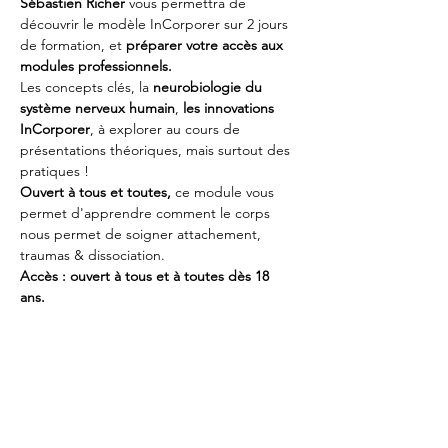
Sébastien Richer
 vous permettra de 
découvrir le modèle InCorporer sur 2 jours 
de formation, et 
préparer votre accès aux 
modules professionnels.
Les concepts clés, la 
neurobiologie du 
système nerveux humain
, 
les innovations 
InCorporer
, à explorer au cours de 
présentations théoriques, mais surtout des 
pratiques !  
Ouvert à tous et toutes,
 ce module vous 
permet d'apprendre comment le corps 
nous permet de soigner attachement, 
traumas & dissociation.
Accès : ouvert à tous et à toutes dès 18 
ans.
Montant : 450€ pour les 13h de Formation
 ; 
A régler après la pré-inscription par 
virement. 
RSVP