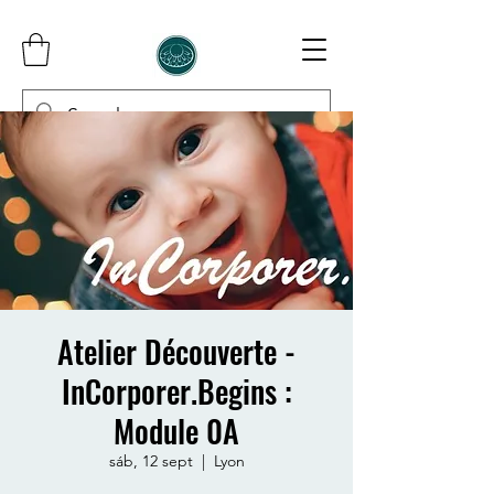
InCorporer
Atelier Découverte -
InCorporer.Begins :
Module 0A
sáb, 12 sept
  |  
Lyon