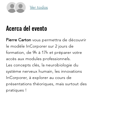
Ver todos
Acerca del evento
Pierre Carton
 vous permettra de découvrir 
le modèle InCorporer sur 2 jours de 
formation, de 9h à 17h et préparer votre 
accès aux modules professionnels.
Les concepts clés, la neurobiologie du 
système nerveux humain, les innovations 
InCorporer, à explorer au cours de 
présentations théoriques, mais surtout des 
pratiques !  
Ouvert à tous et toutes, ce module vous 
permet d'apprendre comment le corps 
nous permet de soigner attachement, 
traumas & dissociation.
Tarif : 450€
Accès : ouvert à tous et à toutes dès 18 
ans. 