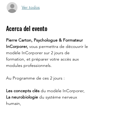
Ver todos
Acerca del evento
Pierre Carton, Psychologue & Formateur 
InCorporer,
 vous permettra de découvrir le 
modèle InCorporer sur 2 jours de 
formation, et préparer votre accès aux 
modules professionnels.
Au Programme de ces 2 jours : 
Les concepts clés
 du modèle InCorporer, 
La neurobiologie
 du système nerveux 
humain, 
Les innovations InCorporer
, pour vous 
donner les solutions dans les contextes de 
traumas, d'attachement et de dissociation, 
Mais surtout des Pratiques : le concret, 
c'est notre Expertise
 !  