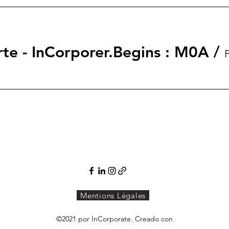
rte - InCorporer.Begins : M0A
/
P
Mentions Légales
©2021 por InCorporate. Creado con