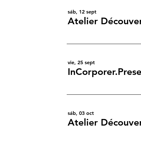
sáb, 12 sept
vie, 25 sept
InCorporer.Pres
sáb, 03 oct
Atelier Découve