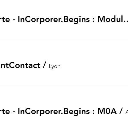
Atelier Découverte - InCorpo
entContact
/
Lyon
rte - InCorporer.Begins : M0A
/