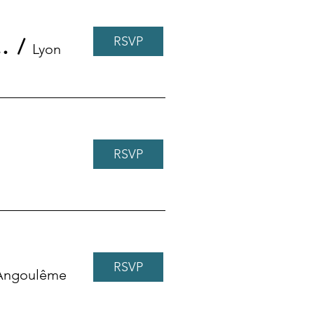
RSVP
rer.Begins : Module 0A
/
Lyon
RSVP
RSVP
Angoulême